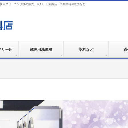
業務用クリーニング機の販売、洗剤、工業薬品・染料顔料の販売など
ドリー用
施設用洗濯機
染料など
通