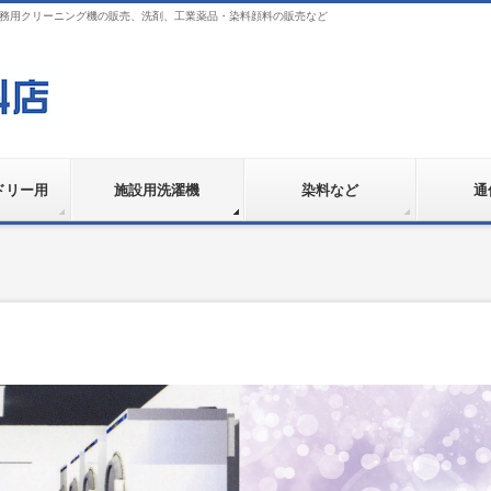
業務用クリーニング機の販売、洗剤、工業薬品・染料顔料の販売など
ドリー用
施設用洗濯機
染料など
通